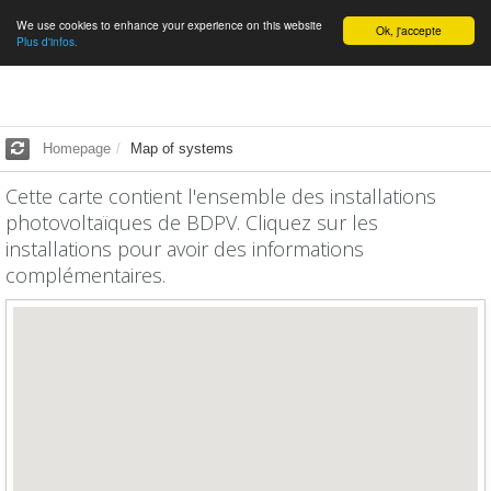
We use cookies to enhance your experience on this website
English
Ok, j'accepte
Plus d'infos.
Homepage
Map of systems
Cette carte contient l'ensemble des installations
photovoltaïques de BDPV. Cliquez sur les
installations pour avoir des informations
complémentaires.