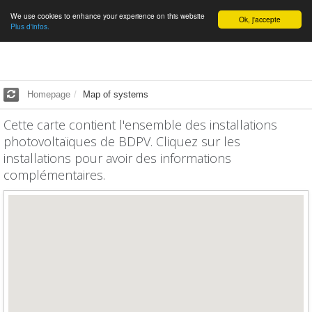
We use cookies to enhance your experience on this website
English
Ok, j'accepte
Plus d'infos.
Homepage
Map of systems
Cette carte contient l'ensemble des installations
photovoltaïques de BDPV. Cliquez sur les
installations pour avoir des informations
complémentaires.