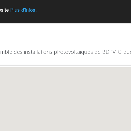
bsite
Plus d'infos.
emble des installations photovoltaïques de BDPV. Clique