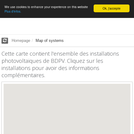
We use cookies to enhance your experience on this website
English
Ok, j'accepte
Plus d'infos.
Homepage
Map of systems
Cette carte contient l'ensemble des installations
photovoltaïques de BDPV. Cliquez sur les
installations pour avoir des informations
complémentaires.