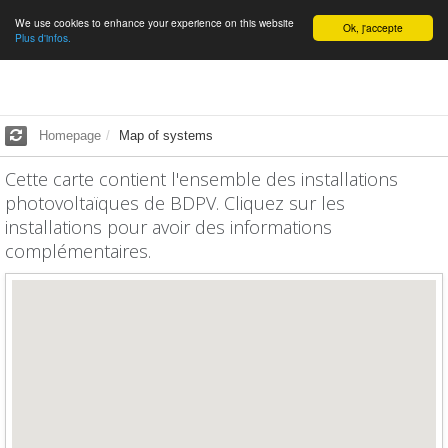
We use cookies to enhance your experience on this website
English
Ok, j'accepte
Plus d'infos.
Homepage
Map of systems
Cette carte contient l'ensemble des installations
photovoltaïques de BDPV. Cliquez sur les
installations pour avoir des informations
complémentaires.