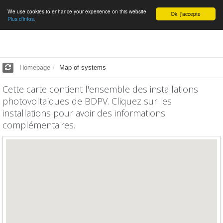
We use cookies to enhance your experience on this website
English
Ok, j'accepte
Plus d'infos.
Homepage
Map of systems
Cette carte contient l'ensemble des installations
photovoltaïques de BDPV. Cliquez sur les
installations pour avoir des informations
complémentaires.