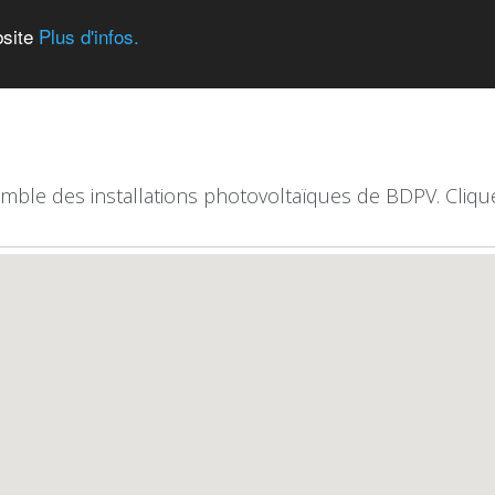
bsite
Plus d'infos.
emble des installations photovoltaïques de BDPV. Clique