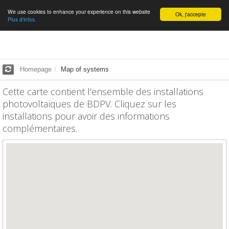
We use cookies to enhance your experience on this website
English
Ok, j'accepte
Plus d'infos.
Homepage
Map of systems
Cette carte contient l'ensemble des installations
photovoltaïques de BDPV. Cliquez sur les
installations pour avoir des informations
complémentaires.