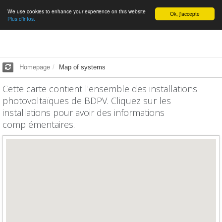
We use cookies to enhance your experience on this website
English
Ok, j'accepte
Plus d'infos.
Homepage
Map of systems
Cette carte contient l'ensemble des installations
photovoltaïques de BDPV. Cliquez sur les
installations pour avoir des informations
complémentaires.