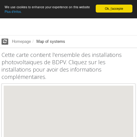
We use cookies to enhance your experience on this website
English
Ok, j'accepte
Plus d'infos.
Homepage
Map of systems
Cette carte contient l'ensemble des installations
photovoltaïques de BDPV. Cliquez sur les
installations pour avoir des informations
complémentaires.