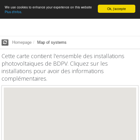
We use cookies to enhance your experience on this website
English
Ok, j'accepte
Plus d'infos.
Homepage
Map of systems
Cette carte contient l'ensemble des installations
photovoltaïques de BDPV. Cliquez sur les
installations pour avoir des informations
complémentaires.