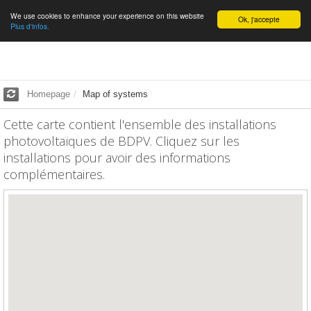
We use cookies to enhance your experience on this website
English
Ok, j'accepte
Plus d'infos.
Homepage
Map of systems
Cette carte contient l'ensemble des installations
photovoltaïques de BDPV. Cliquez sur les
installations pour avoir des informations
complémentaires.