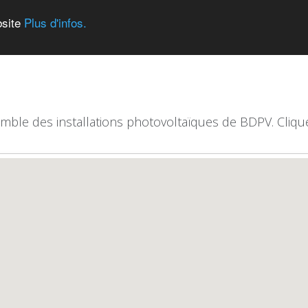
bsite
Plus d'infos.
emble des installations photovoltaïques de BDPV. Clique