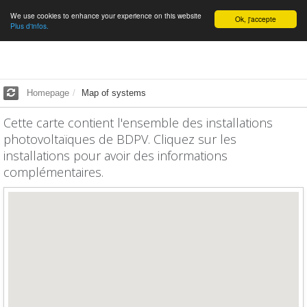
We use cookies to enhance your experience on this website
English
Ok, j'accepte
Plus d'infos.
Homepage
Map of systems
Cette carte contient l'ensemble des installations
photovoltaïques de BDPV. Cliquez sur les
installations pour avoir des informations
complémentaires.