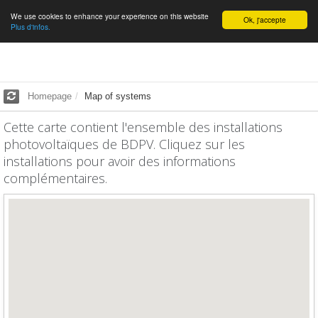
We use cookies to enhance your experience on this website
English
Ok, j'accepte
Plus d'infos.
Homepage
Map of systems
Cette carte contient l'ensemble des installations
photovoltaïques de BDPV. Cliquez sur les
installations pour avoir des informations
complémentaires.