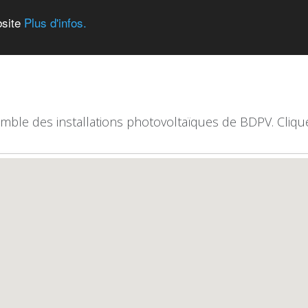
bsite
Plus d'infos.
emble des installations photovoltaïques de BDPV. Clique