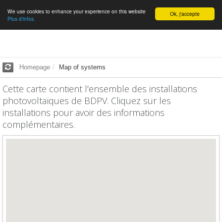
We use cookies to enhance your experience on this website
English
Ok, j'accepte
Plus d'infos.
Homepage
Map of systems
Cette carte contient l'ensemble des installations
photovoltaïques de BDPV. Cliquez sur les
installations pour avoir des informations
complémentaires.