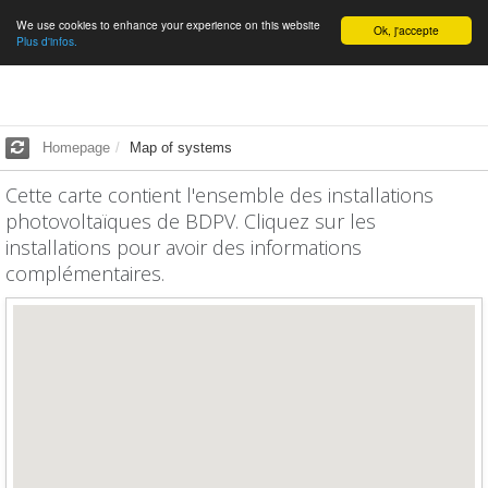
We use cookies to enhance your experience on this website
English
Ok, j'accepte
Plus d'infos.
Homepage
Map of systems
Cette carte contient l'ensemble des installations
photovoltaïques de BDPV. Cliquez sur les
installations pour avoir des informations
complémentaires.