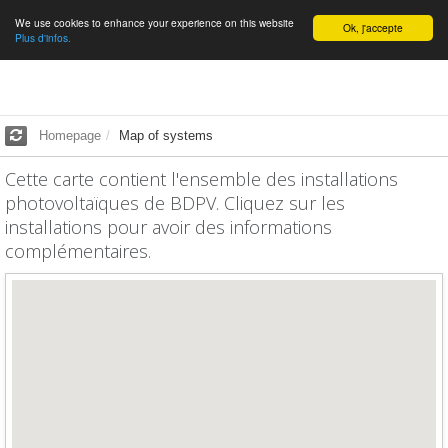
We use cookies to enhance your experience on this website
English
Ok, j'accepte
Plus d'infos.
Homepage
Map of systems
Cette carte contient l'ensemble des installations
photovoltaïques de BDPV. Cliquez sur les
installations pour avoir des informations
complémentaires.