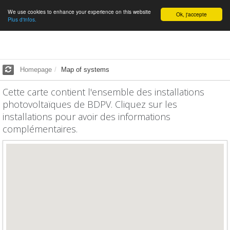
We use cookies to enhance your experience on this website
English
Ok, j'accepte
Plus d'infos.
Homepage
Map of systems
Cette carte contient l'ensemble des installations
photovoltaïques de BDPV. Cliquez sur les
installations pour avoir des informations
complémentaires.