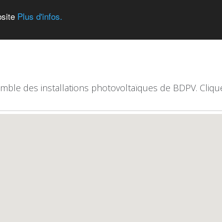
bsite
Plus d'infos.
emble des installations photovoltaïques de BDPV. Clique