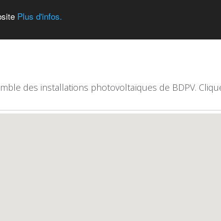
bsite
Plus d'infos.
emble des installations photovoltaïques de BDPV. Clique