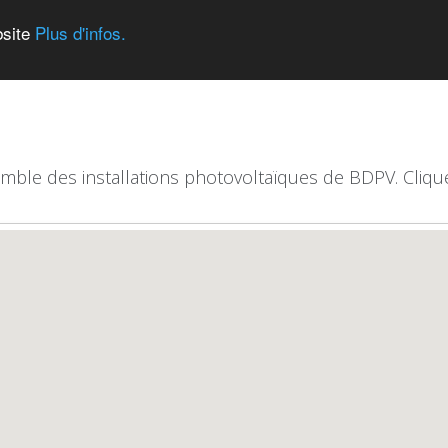
bsite
Plus d'infos.
emble des installations photovoltaïques de BDPV. Clique