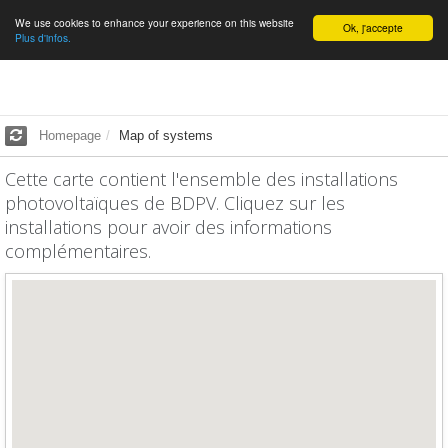
We use cookies to enhance your experience on this website
English
Ok, j'accepte
Plus d'infos.
Homepage
Map of systems
Cette carte contient l'ensemble des installations
photovoltaïques de BDPV. Cliquez sur les
installations pour avoir des informations
complémentaires.