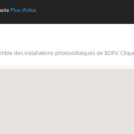
bsite
Plus d'infos.
emble des installations photovoltaïques de BDPV. Clique