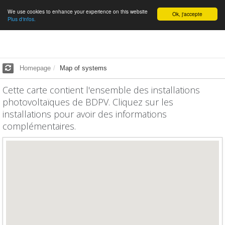
We use cookies to enhance your experience on this website
English
Ok, j'accepte
Plus d'infos.
Homepage
Map of systems
Cette carte contient l'ensemble des installations
photovoltaïques de BDPV. Cliquez sur les
installations pour avoir des informations
complémentaires.