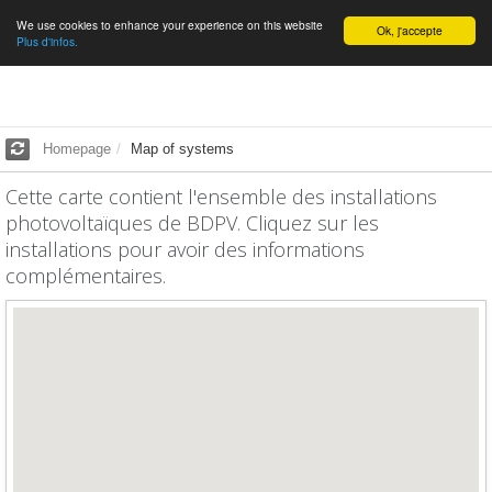
We use cookies to enhance your experience on this website
English
Ok, j'accepte
Plus d'infos.
Homepage
Map of systems
Cette carte contient l'ensemble des installations
photovoltaïques de BDPV. Cliquez sur les
installations pour avoir des informations
complémentaires.