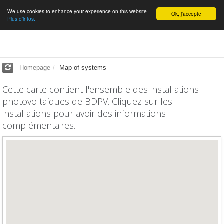
We use cookies to enhance your experience on this website
English
Ok, j'accepte
Plus d'infos.
Homepage
Map of systems
Cette carte contient l'ensemble des installations
photovoltaïques de BDPV. Cliquez sur les
installations pour avoir des informations
complémentaires.