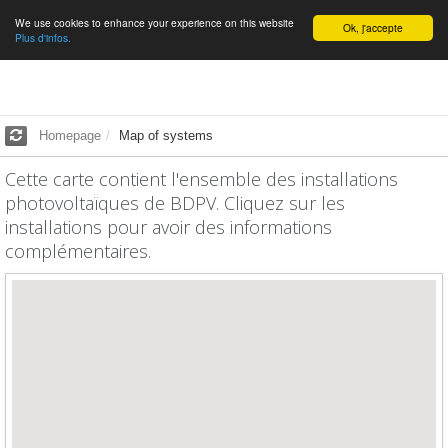
We use cookies to enhance your experience on this website
English
Ok, j'accepte
Plus d'infos.
Homepage
Map of systems
Cette carte contient l'ensemble des installations
photovoltaïques de BDPV. Cliquez sur les
installations pour avoir des informations
complémentaires.