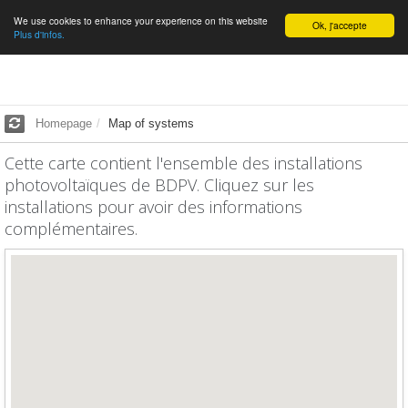
We use cookies to enhance your experience on this website
English
Ok, j'accepte
Plus d'infos.
Homepage
Map of systems
Cette carte contient l'ensemble des installations
photovoltaïques de BDPV. Cliquez sur les
installations pour avoir des informations
complémentaires.