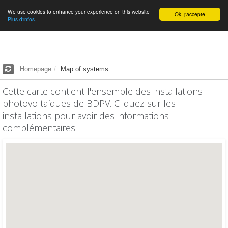
We use cookies to enhance your experience on this website
English
Ok, j'accepte
Plus d'infos.
Homepage
Map of systems
Cette carte contient l'ensemble des installations
photovoltaïques de BDPV. Cliquez sur les
installations pour avoir des informations
complémentaires.