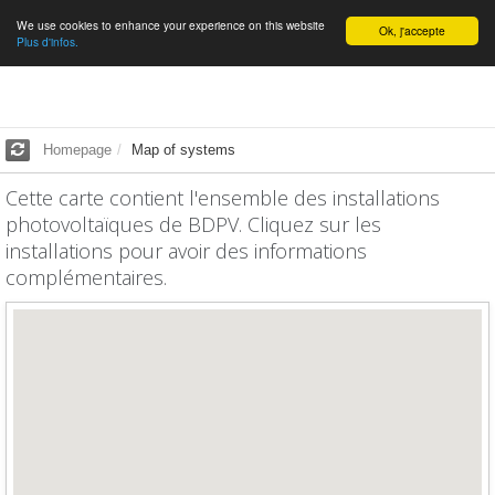
We use cookies to enhance your experience on this website
English
Ok, j'accepte
Plus d'infos.
Homepage
Map of systems
Cette carte contient l'ensemble des installations
photovoltaïques de BDPV. Cliquez sur les
installations pour avoir des informations
complémentaires.