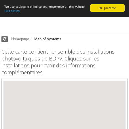
We use cookies to enhance your experience on this website
English
Ok, j'accepte
Plus d'infos.
Homepage
Map of systems
Cette carte contient l'ensemble des installations
photovoltaïques de BDPV. Cliquez sur les
installations pour avoir des informations
complémentaires.