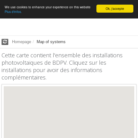
We use cookies to enhance your experience on this website
English
Ok, j'accepte
Plus d'infos.
Homepage
Map of systems
Cette carte contient l'ensemble des installations
photovoltaïques de BDPV. Cliquez sur les
installations pour avoir des informations
complémentaires.