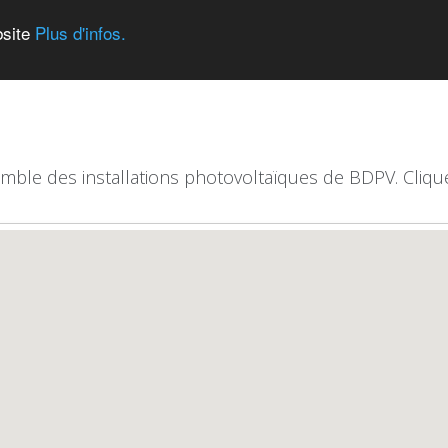
bsite
Plus d'infos.
emble des installations photovoltaïques de BDPV. Clique