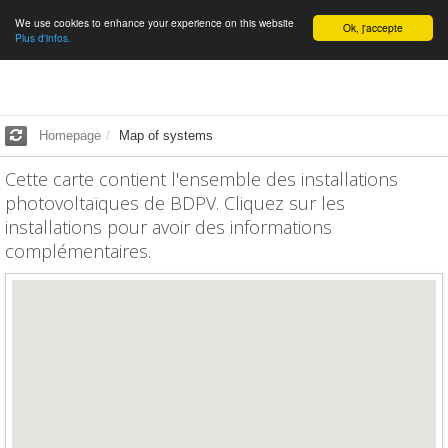
We use cookies to enhance your experience on this website
English
Ok, j'accepte
Plus d'infos.
Homepage
Map of systems
Cette carte contient l'ensemble des installations
photovoltaïques de BDPV. Cliquez sur les
installations pour avoir des informations
complémentaires.