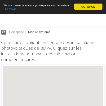
We use cookies to enhance your experience on this website
English
Ok, j'accepte
Plus d'infos.
Homepage
Map of systems
Cette carte contient l'ensemble des installations
photovoltaïques de BDPV. Cliquez sur les
installations pour avoir des informations
complémentaires.