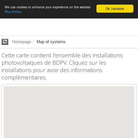
We use cookies to enhance your experience on this website
English
Ok, j'accepte
Plus d'infos.
Homepage
Map of systems
Cette carte contient l'ensemble des installations
photovoltaïques de BDPV. Cliquez sur les
installations pour avoir des informations
complémentaires.