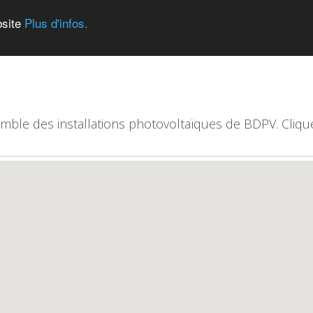
bsite
Plus d'infos.
emble des installations photovoltaïques de BDPV. Clique