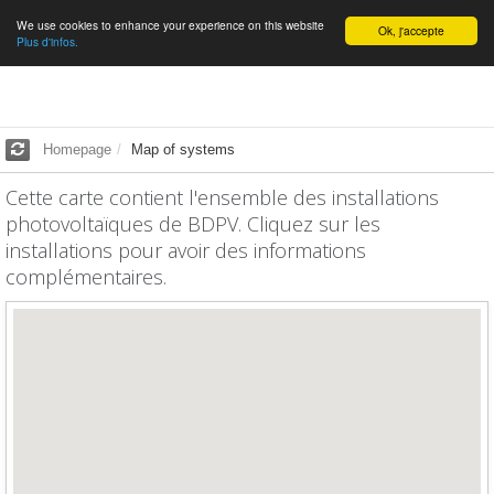
We use cookies to enhance your experience on this website
English
Ok, j'accepte
Plus d'infos.
Homepage
Map of systems
Cette carte contient l'ensemble des installations
photovoltaïques de BDPV. Cliquez sur les
installations pour avoir des informations
complémentaires.