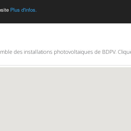
bsite
Plus d'infos.
emble des installations photovoltaïques de BDPV. Clique