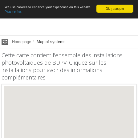
We use cookies to enhance your experience on this website
English
Ok, j'accepte
Plus d'infos.
Homepage
Map of systems
Cette carte contient l'ensemble des installations
photovoltaïques de BDPV. Cliquez sur les
installations pour avoir des informations
complémentaires.