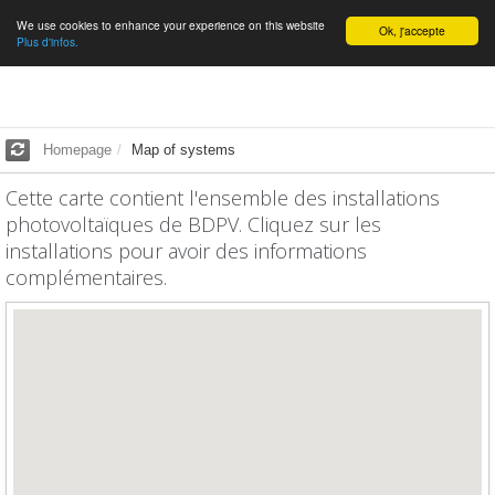
We use cookies to enhance your experience on this website
English
Ok, j'accepte
Plus d'infos.
Homepage
Map of systems
Cette carte contient l'ensemble des installations
photovoltaïques de BDPV. Cliquez sur les
installations pour avoir des informations
complémentaires.