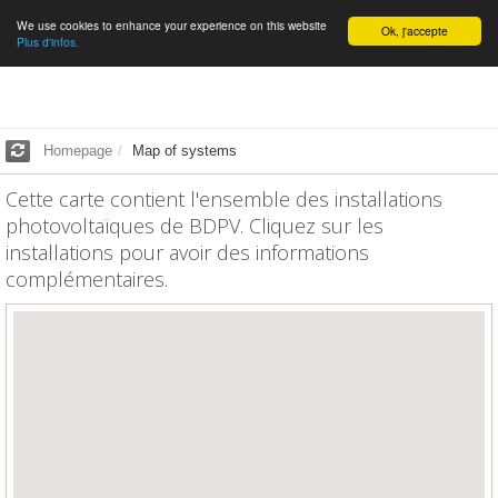
We use cookies to enhance your experience on this website
English
Ok, j'accepte
Plus d'infos.
Homepage
Map of systems
Cette carte contient l'ensemble des installations
photovoltaïques de BDPV. Cliquez sur les
installations pour avoir des informations
complémentaires.