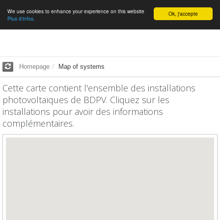
We use cookies to enhance your experience on this website
English
Ok, j'accepte
Plus d'infos.
Homepage
Map of systems
Cette carte contient l'ensemble des installations
photovoltaïques de BDPV. Cliquez sur les
installations pour avoir des informations
complémentaires.