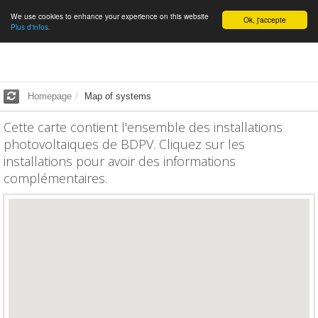
We use cookies to enhance your experience on this website
English
Ok, j'accepte
Plus d'infos.
Homepage
Map of systems
Cette carte contient l'ensemble des installations
photovoltaïques de BDPV. Cliquez sur les
installations pour avoir des informations
complémentaires.