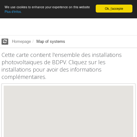
We use cookies to enhance your experience on this website
English
Ok, j'accepte
Plus d'infos.
Homepage
Map of systems
Cette carte contient l'ensemble des installations
photovoltaïques de BDPV. Cliquez sur les
installations pour avoir des informations
complémentaires.