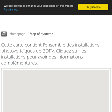
We use cookies to enhance your experience on this website
English
Ok, j'accepte
Plus d'infos.
Homepage
Map of systems
Cette carte contient l'ensemble des installations
photovoltaïques de BDPV. Cliquez sur les
installations pour avoir des informations
complémentaires.