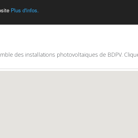
bsite
Plus d'infos.
emble des installations photovoltaïques de BDPV. Clique