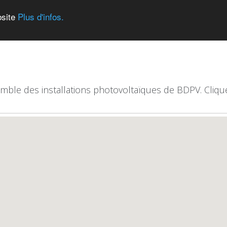
bsite
Plus d'infos.
emble des installations photovoltaïques de BDPV. Clique